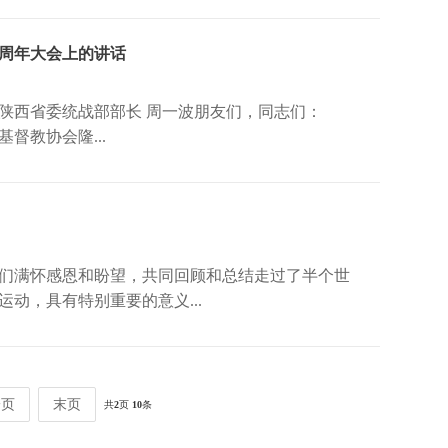
0周年大会上的讲话
主席、陕西省委统战部部长 周一波朋友们，同志们：
督教协会隆...
满怀感恩和盼望，共同回顾和总结走过了半个世
动，具有特别重要的意义...
一页
末页
共
2
页
10
条