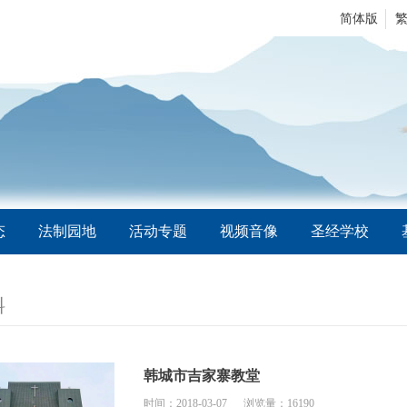
简体版
态
法制园地
活动专题
视频音像
圣经学校
料
韩城市吉家寨教堂
时间：2018-03-07
浏览量：16190