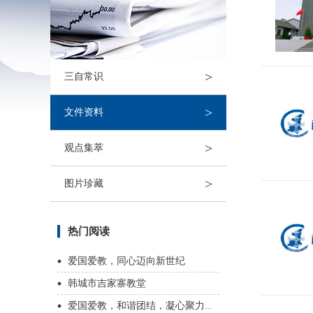
>
三自常识
>
文件资料
>
观点集萃
>
图片珍藏
热门阅读
爱国爱教，同心迈向新世纪
韩城市吉家寨教堂
爱国爱教，和谐团结，凝心聚力，开创未来