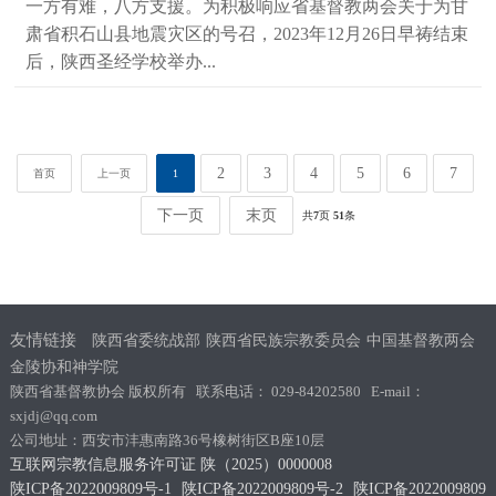
一方有难，八方支援。为积极响应省基督教两会关于为甘
肃省积石山县地震灾区的号召，2023年12月26日早祷结束
后，陕西圣经学校举办...
2
3
4
5
6
7
首页
上一页
1
下一页
末页
共
7
页
51
条
友情链接
陕西省委统战部
陕西省民族宗教委员会
中国基督教两会
金陵协和神学院
陕西省基督教协会 版权所有 联系电话： 029-84202580 E-mail：
sxjdj@qq.com
公司地址：西安市沣惠南路36号橡树街区B座10层
互联网宗教信息服务许可证 陕（2025）0000008
陕ICP备2022009809号-1
陕ICP备2022009809号-2
陕ICP备2022009809