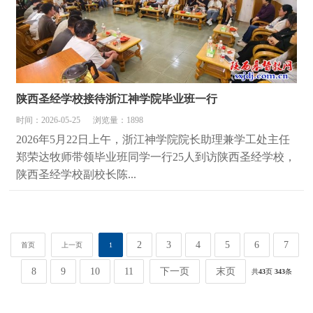
陕西圣经学校接待浙江神学院毕业班一行
时间：2026-05-25
浏览量：1898
2026年5月22日上午，浙江神学院院长助理兼学工处主任
郑荣达牧师带领毕业班同学一行25人到访陕西圣经学校，
陕西圣经学校副校长陈...
2
3
4
5
6
7
首页
上一页
1
8
9
10
11
下一页
末页
共
43
页
343
条