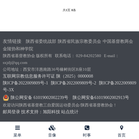
共
1
页
8
条
友情链接
陕西省委统战部
陕西省民族宗教委员会
中国基督教两会
金陵协和神学院
陕西省基督教协会 版权所有 联系电话： 029-84202580 E-mail：
sxjdj@qq.com
公司地址：西安市沣惠南路36号橡树街区B座10层
互联网宗教信息服务许可证 陕（2025）0000008
陕ICP备2022009809号-1
陕ICP备2022009809号-2
陕ICP备2022009809
号-3X
陕公网安备 61019002002239号
陕公网安备61019002002913号
欢迎访问陕西省基督教三自爱国运动委员会/陕西省基督教协会！
邮局登录
技术支持：旭阳科技
站点统计
菜单
音像
时事
首页