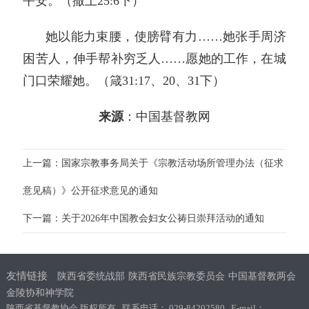
平安。（撒上25:6下）
她以能力束腰，使膀臂有力……她张手周济
困苦人，伸手帮补穷乏人……愿她的工作，在城
门口荣耀她。（箴31:17、20、31下）
来源
：中国基督教网
上一篇：国家宗教事务局关于《宗教活动场所管理办法（征求
意见稿）》公开征求意见的通知
下一篇：关于2026年中国教会妇女公祷日崇拜活动的通知
友情链接
陕西省委统战部
陕西省民族宗教委员会
中国基督教两会
金陵协和神学院
陕西省基督教协会 版权所有 联系电话： 029-84202580 E-mail：